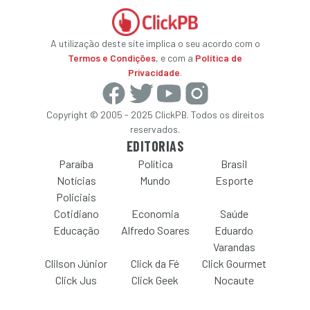
A utilização deste site implica o seu acordo com o
Termos e Condições
, e com a
Política de
Privacidade
.
Copyright © 2005 - 2025 ClickPB. Todos os direitos
reservados.
EDITORIAS
Paraíba
Política
Brasil
Notícias
Mundo
Esporte
Policiais
Cotidiano
Economia
Saúde
Educação
Alfredo Soares
Eduardo
Varandas
Clilson Júnior
Click da Fé
Click Gourmet
Click Jus
Click Geek
Nocaute