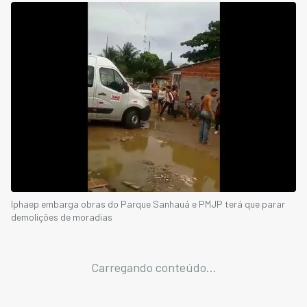
Iphaep embarga obras do Parque Sanhauá e PMJP terá que parar
demolições de moradias
Carregando conteúdo...