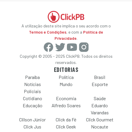
A utilização deste site implica o seu acordo com o
Termos e Condições
, e com a
Política de
Privacidade
.
Copyright © 2005 - 2025 ClickPB. Todos os direitos
reservados.
EDITORIAS
Paraíba
Política
Brasil
Notícias
Mundo
Esporte
Policiais
Cotidiano
Economia
Saúde
Educação
Alfredo Soares
Eduardo
Varandas
Clilson Júnior
Click da Fé
Click Gourmet
Click Jus
Click Geek
Nocaute