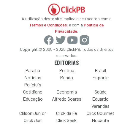
A utilização deste site implica o seu acordo com o
Termos e Condições
, e com a
Política de
Privacidade
.
Copyright © 2005 - 2025 ClickPB. Todos os direitos
reservados.
EDITORIAS
Paraíba
Política
Brasil
Notícias
Mundo
Esporte
Policiais
Cotidiano
Economia
Saúde
Educação
Alfredo Soares
Eduardo
Varandas
Clilson Júnior
Click da Fé
Click Gourmet
Click Jus
Click Geek
Nocaute