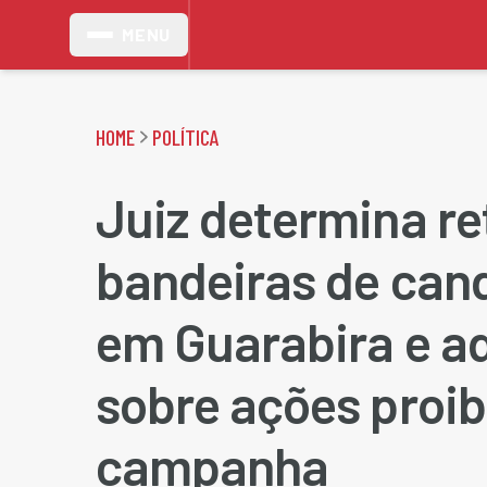
MENU
HOME
POLÍTICA
Juiz determina re
bandeiras de can
em Guarabira e a
sobre ações proib
campanha