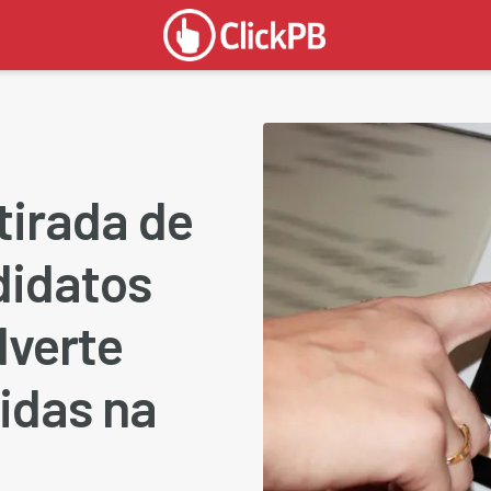
tirada de
didatos
dverte
idas na