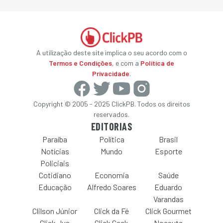
A utilização deste site implica o seu acordo com o
Termos e Condições
, e com a
Política de
Privacidade
.
Copyright © 2005 - 2025 ClickPB. Todos os direitos
reservados.
EDITORIAS
Paraíba
Política
Brasil
Notícias
Mundo
Esporte
Policiais
Cotidiano
Economia
Saúde
Educação
Alfredo Soares
Eduardo
Varandas
Clilson Júnior
Click da Fé
Click Gourmet
Click Jus
Click Geek
Nocaute