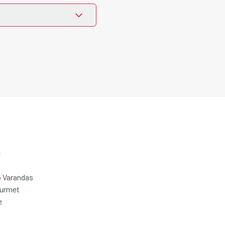
e
 Varandas
ourmet
e