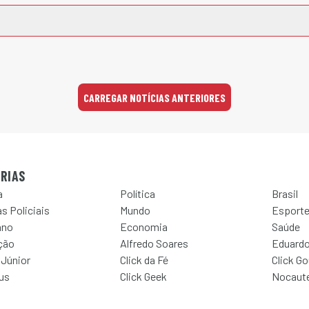
CARREGAR NOTÍCIAS ANTERIORES
RIAS
a
Política
Brasil
s Policiais
Mundo
Esport
ano
Economia
Saúde
ção
Alfredo Soares
Eduardo
 Júnior
Click da Fé
Click G
Jus
Click Geek
Nocaut