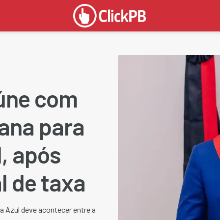
eúne com
ana para
l, após
l de taxa
a Azul deve acontecer entre a