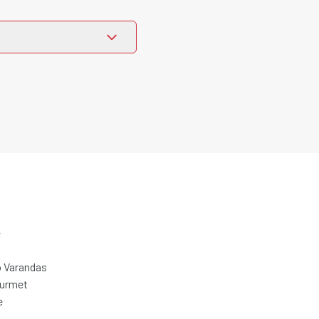
e
 Varandas
ourmet
e