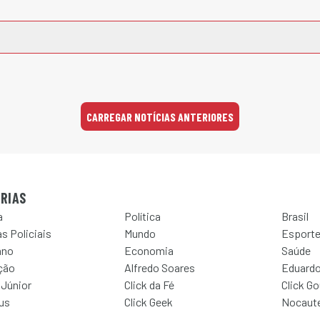
CARREGAR NOTÍCIAS ANTERIORES
RIAS
a
Política
Brasil
s Policiais
Mundo
Esport
ano
Economia
Saúde
ção
Alfredo Soares
Eduardo
 Júnior
Click da Fé
Click G
Jus
Click Geek
Nocaut