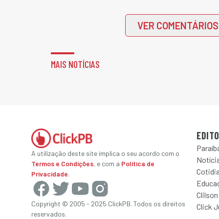
VER COMENTÁRIOS
MAIS NOTÍCIAS
EDITO
Paraíb
A utilização deste site implica o seu acordo com o
Notícia
Termos e Condições
, e com a
Política de
Cotidi
Privacidade
.
Educa
Clilson
Copyright © 2005 - 2025 ClickPB. Todos os direitos
Click 
reservados.