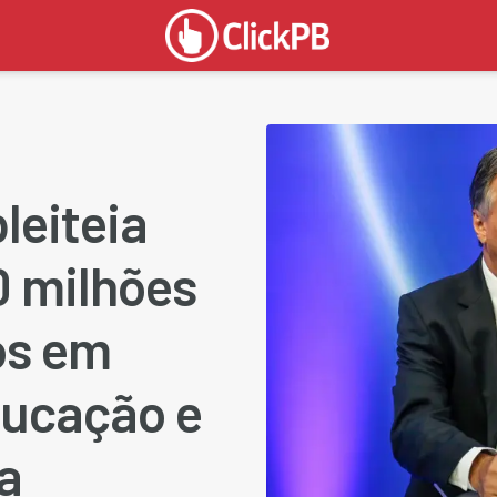
leiteia
0 milhões
os em
ducação e
a