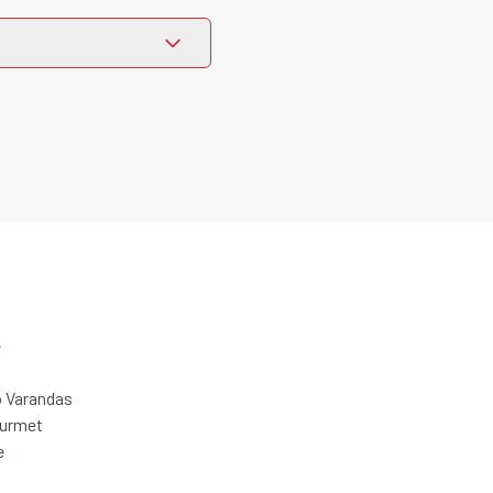
e
 Varandas
ourmet
e