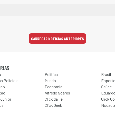
CARREGAR NOTÍCIAS ANTERIORES
RIAS
a
Política
Brasil
s Policiais
Mundo
Esport
ano
Economia
Saúde
ção
Alfredo Soares
Eduardo
 Júnior
Click da Fé
Click G
Jus
Click Geek
Nocaut