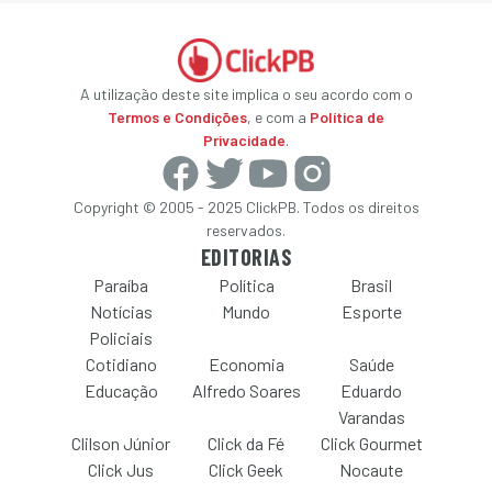
A utilização deste site implica o seu acordo com o
Termos e Condições
, e com a
Política de
Privacidade
.
Copyright © 2005 - 2025 ClickPB. Todos os direitos
reservados.
EDITORIAS
Paraíba
Política
Brasil
Notícias
Mundo
Esporte
Policiais
Cotidiano
Economia
Saúde
Educação
Alfredo Soares
Eduardo
Varandas
Clilson Júnior
Click da Fé
Click Gourmet
Click Jus
Click Geek
Nocaute