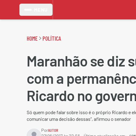
MENU
HOME
POLÍTICA
Maranhão se diz 
com a permanênc
Ricardo no gover
Só quem pode falar sobre isso é o próprio Ricardo e e
comunicar uma decisão dessas”, afirmou o senador
Por
AUTOR
COM
27/06/2017 às 22:56
- Última atualização em: