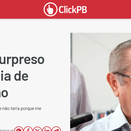
surpreso
ia de
no
le não teria porque me
PARTILHE