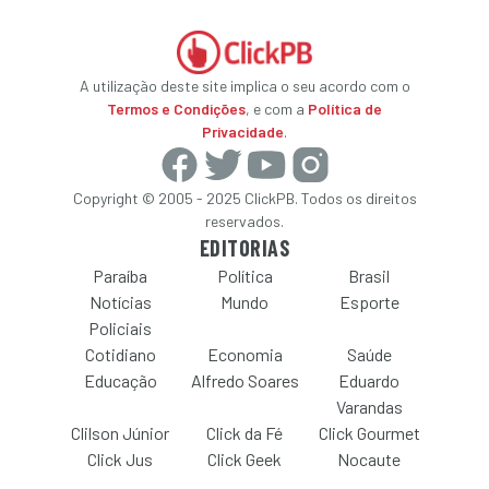
A utilização deste site implica o seu acordo com o
Termos e Condições
, e com a
Política de
Privacidade
.
Copyright © 2005 - 2025 ClickPB. Todos os direitos
reservados.
EDITORIAS
Paraíba
Política
Brasil
Notícias
Mundo
Esporte
Policiais
Cotidiano
Economia
Saúde
Educação
Alfredo Soares
Eduardo
Varandas
Clilson Júnior
Click da Fé
Click Gourmet
Click Jus
Click Geek
Nocaute