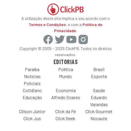
A utilização deste site implica o seu acordo com o
Termos e Condições
, e com a
Política de
Privacidade
.
Copyright © 2005 - 2025 ClickPB. Todos os direitos
reservados.
EDITORIAS
Paraíba
Política
Brasil
Notícias
Mundo
Esporte
Policiais
Cotidiano
Economia
Saúde
Educação
Alfredo Soares
Eduardo
Varandas
Clilson Júnior
Click da Fé
Click Gourmet
Click Jus
Click Geek
Nocaute