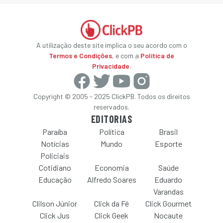
A utilização deste site implica o seu acordo com o
Termos e Condições
, e com a
Política de
Privacidade
.
Copyright © 2005 - 2025 ClickPB. Todos os direitos
reservados.
EDITORIAS
Paraíba
Política
Brasil
Notícias
Mundo
Esporte
Policiais
Cotidiano
Economia
Saúde
Educação
Alfredo Soares
Eduardo
Varandas
Clilson Júnior
Click da Fé
Click Gourmet
Click Jus
Click Geek
Nocaute