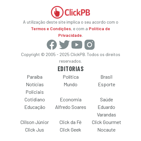
A utilização deste site implica o seu acordo com o
Termos e Condições
, e com a
Política de
Privacidade
.
Copyright © 2005 - 2025 ClickPB. Todos os direitos
reservados.
EDITORIAS
Paraíba
Política
Brasil
Notícias
Mundo
Esporte
Policiais
Cotidiano
Economia
Saúde
Educação
Alfredo Soares
Eduardo
Varandas
Clilson Júnior
Click da Fé
Click Gourmet
Click Jus
Click Geek
Nocaute