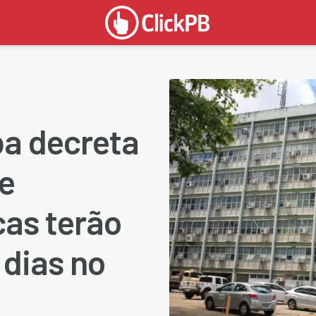
ba decreta
 e
cas terão
 dias no