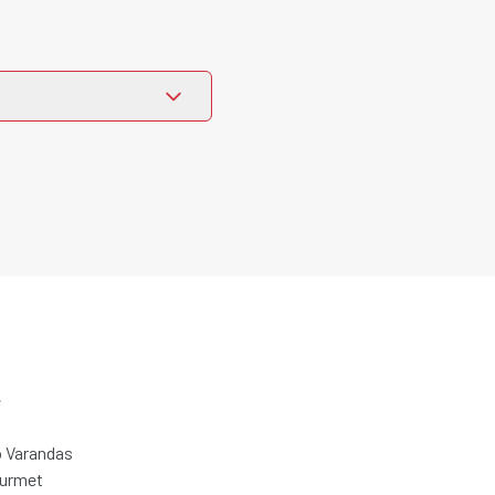
e
 Varandas
ourmet