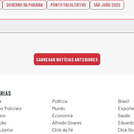
GOVERNO DA PARAÍBA
PONTO FACULTATIVO
SÃO JOÃO 2025
CARREGAR NOTÍCIAS ANTERIORES
RIAS
a
Política
Brasil
s Policiais
Mundo
Esport
ano
Economia
Saúde
ção
Alfredo Soares
Eduardo
 Júnior
Click da Fé
Click G