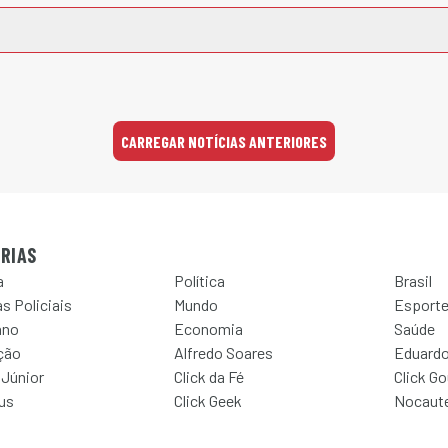
CARREGAR NOTÍCIAS ANTERIORES
RIAS
a
Política
Brasil
s Policiais
Mundo
Esport
ano
Economia
Saúde
ção
Alfredo Soares
Eduardo
 Júnior
Click da Fé
Click G
Jus
Click Geek
Nocaut