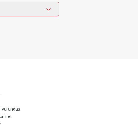
e
 Varandas
ourmet
e