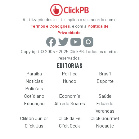
A utilização deste site implica o seu acordo com o
Termos e Condições
, e com a
Política de
Privacidade
.
Copyright © 2005 - 2025 ClickPB. Todos os direitos
reservados.
EDITORIAS
Paraíba
Política
Brasil
Notícias
Mundo
Esporte
Policiais
Cotidiano
Economia
Saúde
Educação
Alfredo Soares
Eduardo
Varandas
Clilson Júnior
Click da Fé
Click Gourmet
Click Jus
Click Geek
Nocaute