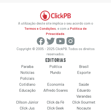
A utilização deste site implica o seu acordo com o
Termos e Condições
, e com a
Política de
Privacidade
.
Copyright © 2005 - 2025 ClickPB. Todos os direitos
reservados.
EDITORIAS
Paraíba
Política
Brasil
Notícias
Mundo
Esporte
Policiais
Cotidiano
Economia
Saúde
Educação
Alfredo Soares
Eduardo
Varandas
Clilson Júnior
Click da Fé
Click Gourmet
Click Jus
Click Geek
Nocaute