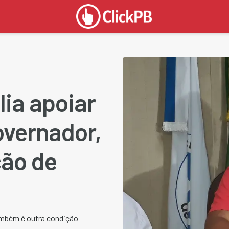
lia apoiar
overnador,
ção de
também é outra condição