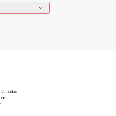
e
 Varandas
ourmet
e