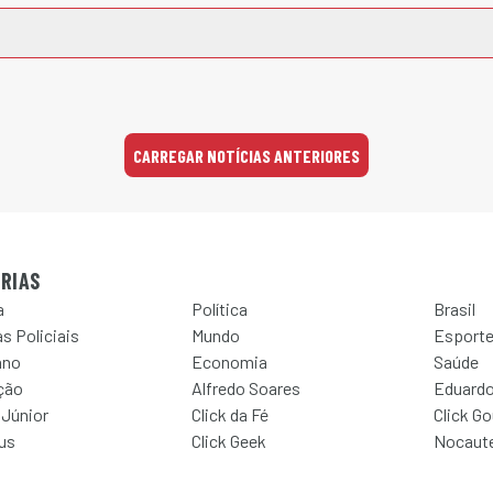
CARREGAR NOTÍCIAS ANTERIORES
RIAS
a
Política
Brasil
s Policiais
Mundo
Esport
ano
Economia
Saúde
ção
Alfredo Soares
Eduardo
 Júnior
Click da Fé
Click G
Jus
Click Geek
Nocaut