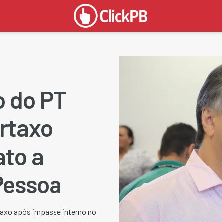
o do PT
artaxo
to a
Pessoa
rtaxo após impasse interno no