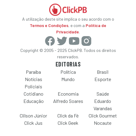
A utilização deste site implica o seu acordo com o
Termos e Condições
, e com a
Política de
Privacidade
.
Copyright © 2005 - 2025 ClickPB. Todos os direitos
reservados.
EDITORIAS
Paraíba
Política
Brasil
Notícias
Mundo
Esporte
Policiais
Cotidiano
Economia
Saúde
Educação
Alfredo Soares
Eduardo
Varandas
Clilson Júnior
Click da Fé
Click Gourmet
Click Jus
Click Geek
Nocaute