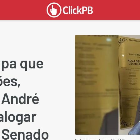
apa que
ões,
 André
alogar
 Senado