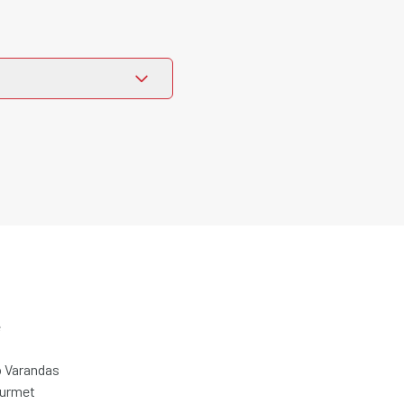
e
 Varandas
ourmet