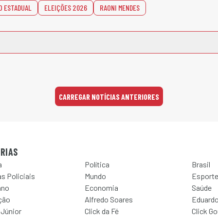
O ESTADUAL
ELEIÇÕES 2026
RAONI MENDES
CARREGAR NOTÍCIAS ANTERIORES
RIAS
a
Política
Brasil
s Policiais
Mundo
Esport
ano
Economia
Saúde
ção
Alfredo Soares
Eduardo
 Júnior
Click da Fé
Click G