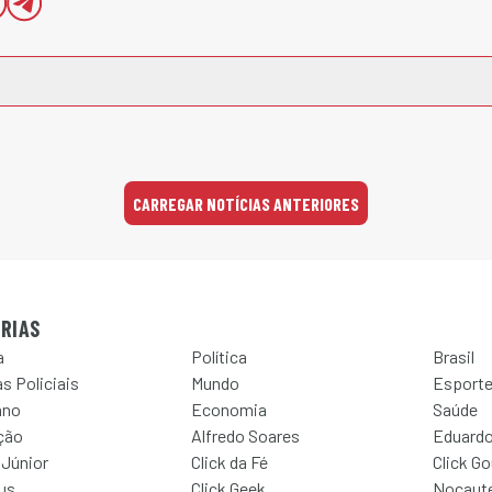
CARREGAR NOTÍCIAS ANTERIORES
RIAS
a
Política
Brasil
s Policiais
Mundo
Esport
ano
Economia
Saúde
ção
Alfredo Soares
Eduardo
 Júnior
Click da Fé
Click G
Jus
Click Geek
Nocaut