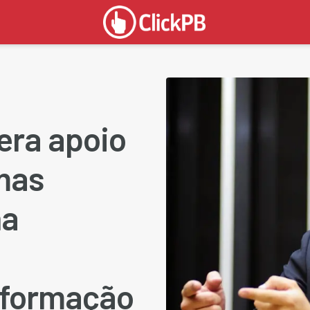
era apoio
mas
na
 formação