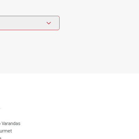
e
 Varandas
ourmet
e