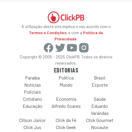
A utilização deste site implica o seu acordo com o
Termos e Condições
, e com a
Política de
Privacidade
.
Copyright © 2005 - 2025 ClickPB. Todos os direitos
reservados.
EDITORIAS
Paraíba
Política
Brasil
Notícias
Mundo
Esporte
Policiais
Cotidiano
Economia
Saúde
Educação
Alfredo Soares
Eduardo
Varandas
Clilson Júnior
Click da Fé
Click Gourmet
Click Jus
Click Geek
Nocaute