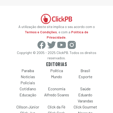
A utilização deste site implica o seu acordo com o
Termos e Condições
, e com a
Política de
Privacidade
.
Copyright © 2005 - 2025 ClickPB. Todos os direitos
reservados.
EDITORIAS
Paraíba
Política
Brasil
Notícias
Mundo
Esporte
Policiais
Cotidiano
Economia
Saúde
Educação
Alfredo Soares
Eduardo
Varandas
Clilson Júnior
Click da Fé
Click Gourmet
Click Jus
Click Geek
Nocaute