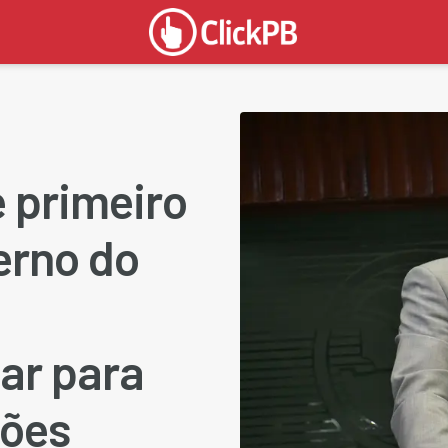
 primeiro
erno do
ar para
ções