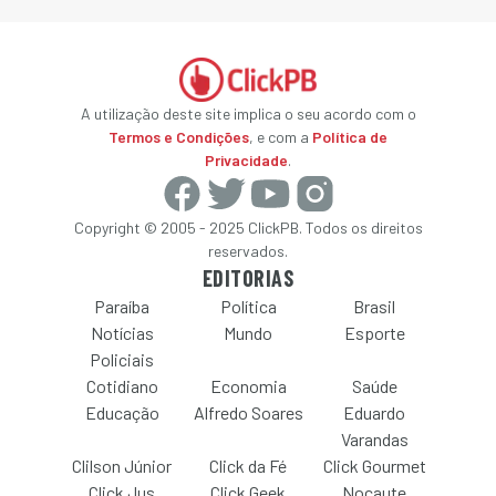
A utilização deste site implica o seu acordo com o
Termos e Condições
, e com a
Política de
Privacidade
.
Copyright © 2005 - 2025 ClickPB. Todos os direitos
reservados.
EDITORIAS
Paraíba
Política
Brasil
Notícias
Mundo
Esporte
Policiais
Cotidiano
Economia
Saúde
Educação
Alfredo Soares
Eduardo
Varandas
Clilson Júnior
Click da Fé
Click Gourmet
Click Jus
Click Geek
Nocaute