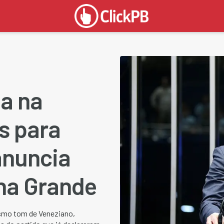
ta na
s para
anuncia
na Grande
esmo tom de Veneziano,