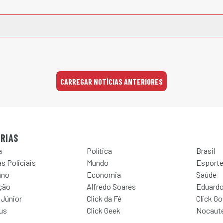
CARREGAR NOTÍCIAS ANTERIORES
RIAS
a
Política
Brasil
s Policiais
Mundo
Esport
ano
Economia
Saúde
ção
Alfredo Soares
Eduardo
 Júnior
Click da Fé
Click G
Jus
Click Geek
Nocaut