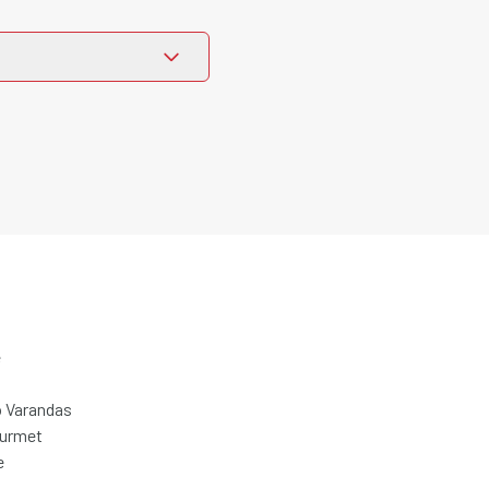
e
 Varandas
ourmet
e