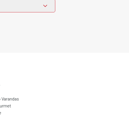
e
 Varandas
ourmet
e