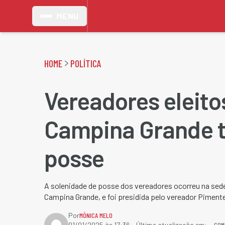
MENU
HOME
POLÍTICA
Vereadores eleit
Campina Grande
posse
A solenidade de posse dos vereadores ocorreu na sed
Campina Grande, e foi presidida pelo vereador Pimente
Por
MÔNICA MELO
COM
01/01/2025 às 17:36
- Última atualização em: