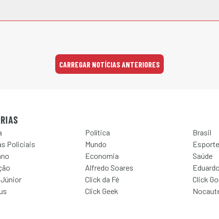
CARREGAR NOTÍCIAS ANTERIORES
RIAS
a
Política
Brasil
s Policiais
Mundo
Esport
ano
Economia
Saúde
ção
Alfredo Soares
Eduardo
 Júnior
Click da Fé
Click G
Jus
Click Geek
Nocaut