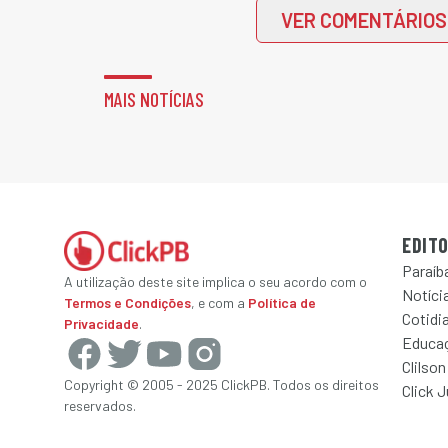
VER COMENTÁRIOS
MAIS NOTÍCIAS
EDITO
Paraíb
A utilização deste site implica o seu acordo com o
Notícia
Termos e Condições
, e com a
Política de
Cotidi
Privacidade
.
Educa
Clilson
Copyright © 2005 - 2025 ClickPB. Todos os direitos
Click 
reservados.