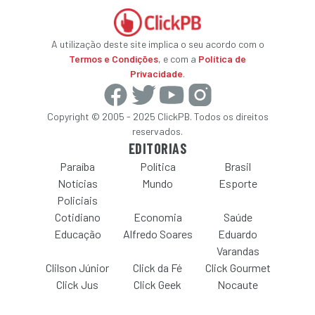
A utilização deste site implica o seu acordo com o
Termos e Condições
, e com a
Política de
Privacidade
.
Copyright © 2005 - 2025 ClickPB. Todos os direitos
reservados.
EDITORIAS
Paraíba
Política
Brasil
Notícias
Mundo
Esporte
Policiais
Cotidiano
Economia
Saúde
Educação
Alfredo Soares
Eduardo
Varandas
Clilson Júnior
Click da Fé
Click Gourmet
Click Jus
Click Geek
Nocaute