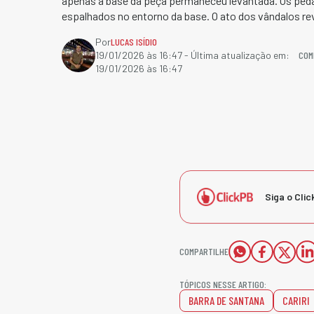
apenas a base da peça permaneceu levantada. Os ped
espalhados no entorno da base. O ato dos vândalos rev
Por
LUCAS ISÍDIO
COM
19/01/2026 às 16:47
- Última atualização em:
19/01/2026 às 16:47
Siga o Clic
COMPARTILHE
TÓPICOS NESSE ARTIGO:
BARRA DE SANTANA
CARIRI