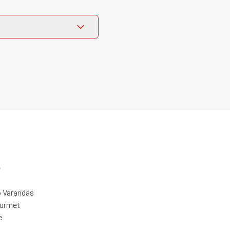
e
 Varandas
ourmet
e