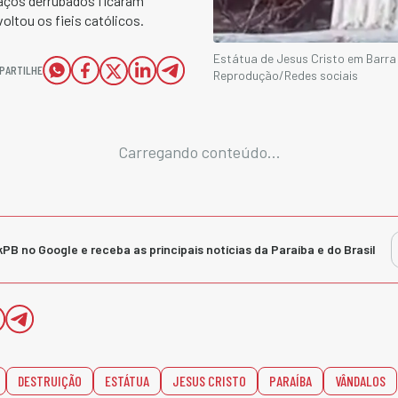
aços derrubados ficaram
oltou os fieis católicos.
Estátua de Jesus Cristo em Barra
PARTILHE
Reprodução/Redes sociais
Carregando conteúdo...
kPB no Google e receba as principais notícias da Paraíba e do Brasil
DESTRUIÇÃO
ESTÁTUA
JESUS CRISTO
PARAÍBA
VÂNDALOS