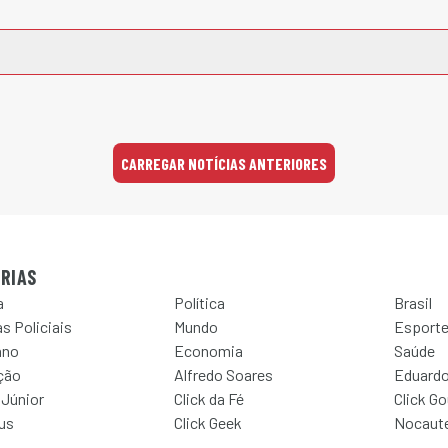
CARREGAR NOTÍCIAS ANTERIORES
RIAS
a
Política
Brasil
s Policiais
Mundo
Esport
ano
Economia
Saúde
ção
Alfredo Soares
Eduardo
 Júnior
Click da Fé
Click G
Jus
Click Geek
Nocaut