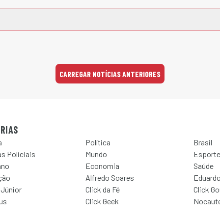
CARREGAR NOTÍCIAS ANTERIORES
RIAS
a
Política
Brasil
s Policiais
Mundo
Esport
ano
Economia
Saúde
ção
Alfredo Soares
Eduardo
 Júnior
Click da Fé
Click G
Jus
Click Geek
Nocaut