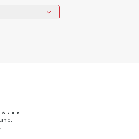
e
 Varandas
ourmet
e