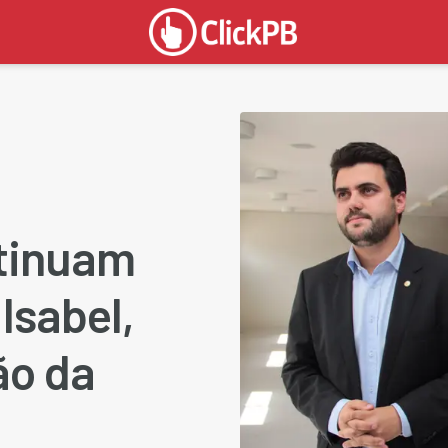
tinuam
Isabel,
ão da