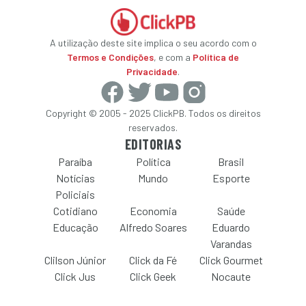
A utilização deste site implica o seu acordo com o
Termos e Condições
, e com a
Política de
Privacidade
.
Copyright © 2005 - 2025 ClickPB. Todos os direitos
reservados.
EDITORIAS
Paraíba
Política
Brasil
Notícias
Mundo
Esporte
Policiais
Cotidiano
Economia
Saúde
Educação
Alfredo Soares
Eduardo
Varandas
Clilson Júnior
Click da Fé
Click Gourmet
Click Jus
Click Geek
Nocaute