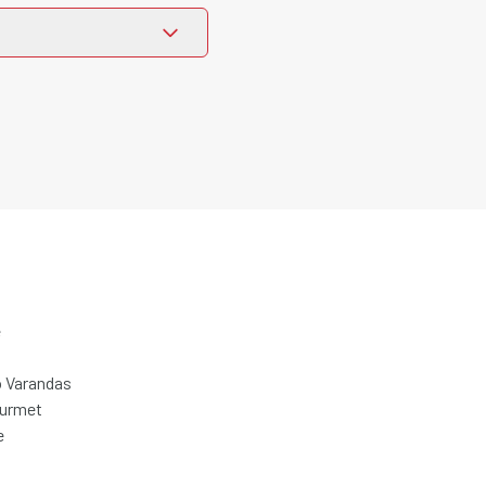
e
 Varandas
ourmet
e