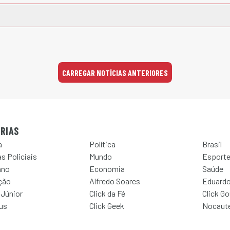
CARREGAR NOTÍCIAS ANTERIORES
RIAS
a
Política
Brasil
s Policiais
Mundo
Esport
ano
Economia
Saúde
ção
Alfredo Soares
Eduardo
 Júnior
Click da Fé
Click G
Jus
Click Geek
Nocaut