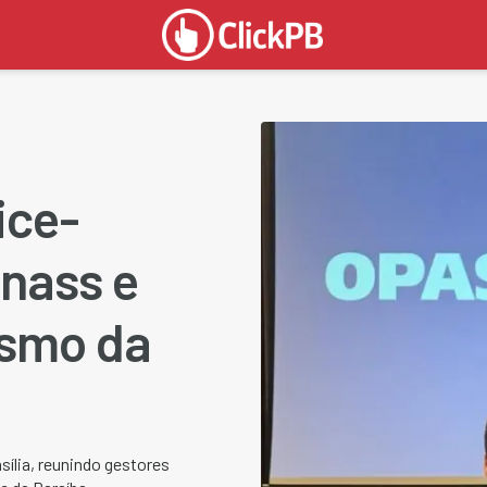
ice-
nass e
ismo da
sília, reunindo gestores