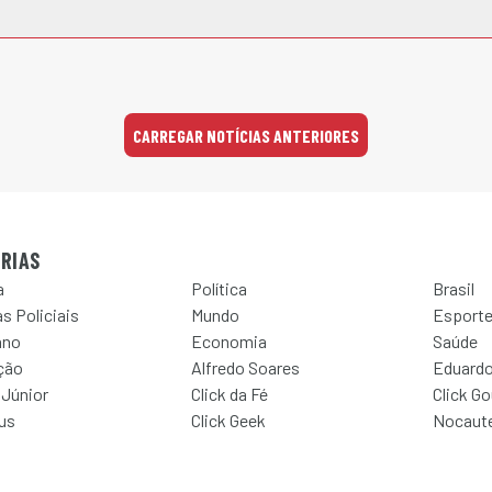
CARREGAR NOTÍCIAS ANTERIORES
RIAS
a
Política
Brasil
s Policiais
Mundo
Esport
ano
Economia
Saúde
ção
Alfredo Soares
Eduardo
 Júnior
Click da Fé
Click G
Jus
Click Geek
Nocaut