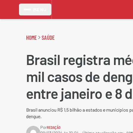
MENU
HOME
SAÚDE
Brasil registra mé
mil casos de deng
entre janeiro e 8
Brasil anunciou R$ 1,5 bilhão a estados e municípios 
dengue.
Por
REDAÇÃO
COM
09/03/2024 às 10:04
- Última atualização em: