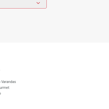
e
 Varandas
ourmet
e