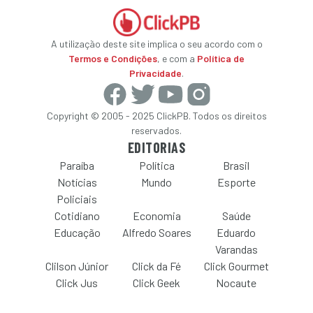
A utilização deste site implica o seu acordo com o
Termos e Condições
, e com a
Política de
Privacidade
.
Copyright © 2005 - 2025 ClickPB. Todos os direitos
reservados.
EDITORIAS
Paraíba
Política
Brasil
Notícias
Mundo
Esporte
Policiais
Cotidiano
Economia
Saúde
Educação
Alfredo Soares
Eduardo
Varandas
Clilson Júnior
Click da Fé
Click Gourmet
Click Jus
Click Geek
Nocaute