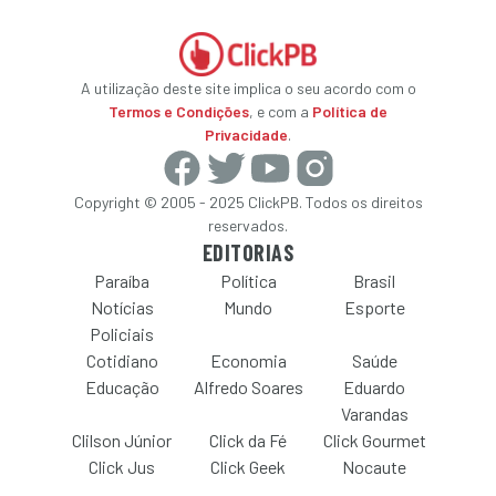
A utilização deste site implica o seu acordo com o
Termos e Condições
, e com a
Política de
Privacidade
.
Copyright © 2005 - 2025 ClickPB. Todos os direitos
reservados.
EDITORIAS
Paraíba
Política
Brasil
Notícias
Mundo
Esporte
Policiais
Cotidiano
Economia
Saúde
Educação
Alfredo Soares
Eduardo
Varandas
Clilson Júnior
Click da Fé
Click Gourmet
Click Jus
Click Geek
Nocaute