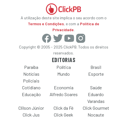
A utilização deste site implica o seu acordo com o
Termos e Condições
, e com a
Política de
Privacidade
.
Copyright © 2005 - 2025 ClickPB. Todos os direitos
reservados.
EDITORIAS
Paraíba
Política
Brasil
Notícias
Mundo
Esporte
Policiais
Cotidiano
Economia
Saúde
Educação
Alfredo Soares
Eduardo
Varandas
Clilson Júnior
Click da Fé
Click Gourmet
Click Jus
Click Geek
Nocaute