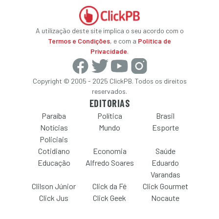
A utilização deste site implica o seu acordo com o
Termos e Condições
, e com a
Política de
Privacidade
.
Copyright © 2005 - 2025 ClickPB. Todos os direitos
reservados.
EDITORIAS
Paraíba
Política
Brasil
Notícias
Mundo
Esporte
Policiais
Cotidiano
Economia
Saúde
Educação
Alfredo Soares
Eduardo
Varandas
Clilson Júnior
Click da Fé
Click Gourmet
Click Jus
Click Geek
Nocaute