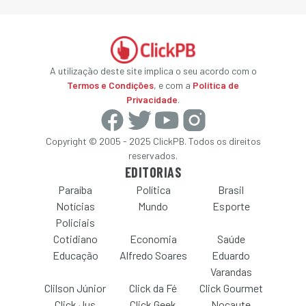
A utilização deste site implica o seu acordo com o
Termos e Condições
, e com a
Política de
Privacidade
.
Copyright © 2005 - 2025 ClickPB. Todos os direitos
reservados.
EDITORIAS
Paraíba
Política
Brasil
Notícias
Mundo
Esporte
Policiais
Cotidiano
Economia
Saúde
Educação
Alfredo Soares
Eduardo
Varandas
Clilson Júnior
Click da Fé
Click Gourmet
Click Jus
Click Geek
Nocaute