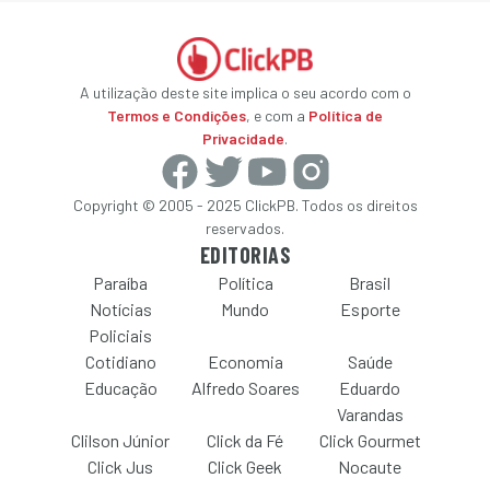
A utilização deste site implica o seu acordo com o
Termos e Condições
, e com a
Política de
Privacidade
.
Copyright © 2005 - 2025 ClickPB. Todos os direitos
reservados.
EDITORIAS
Paraíba
Política
Brasil
Notícias
Mundo
Esporte
Policiais
Cotidiano
Economia
Saúde
Educação
Alfredo Soares
Eduardo
Varandas
Clilson Júnior
Click da Fé
Click Gourmet
Click Jus
Click Geek
Nocaute