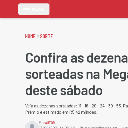
MENU
HOME
SORTE
Confira as dezen
sorteadas na Me
deste sábado
Veja as dezenas sorteadas: 11 - 16 - 20 - 24 - 39 - 53. R
Prêmio é estimado em R$ 42 milhões.
Por
AUTOR
COM
13/06/2021 às 00:40
- Última atualização em: