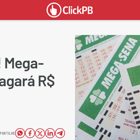
! Mega-
agará R$
PARTILHE