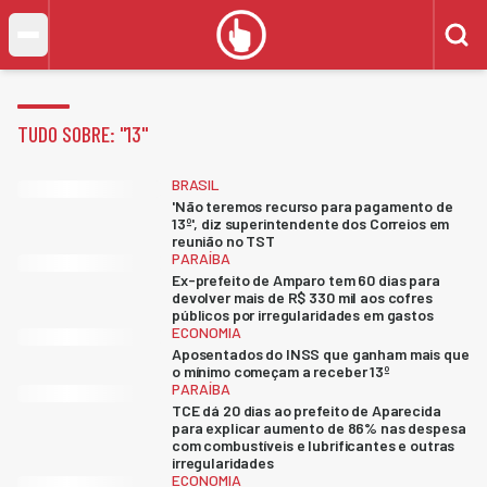
TUDO SOBRE: "
13
"
BRASIL
'Não teremos recurso para pagamento de
13º', diz superintendente dos Correios em
reunião no TST
PARAÍBA
Ex-prefeito de Amparo tem 60 dias para
devolver mais de R$ 330 mil aos cofres
públicos por irregularidades em gastos
ECONOMIA
Aposentados do INSS que ganham mais que
o mínimo começam a receber 13º
PARAÍBA
TCE dá 20 dias ao prefeito de Aparecida
para explicar aumento de 86% nas despesa
com combustíveis e lubrificantes e outras
irregularidades
ECONOMIA