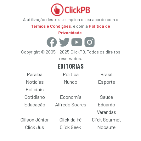
A utilização deste site implica o seu acordo com o
Termos e Condições
, e com a
Política de
Privacidade
.
Copyright © 2005 - 2025 ClickPB. Todos os direitos
reservados.
EDITORIAS
Paraíba
Política
Brasil
Notícias
Mundo
Esporte
Policiais
Cotidiano
Economia
Saúde
Educação
Alfredo Soares
Eduardo
Varandas
Clilson Júnior
Click da Fé
Click Gourmet
Click Jus
Click Geek
Nocaute