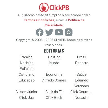
A utilização deste site implica o seu acordo com o
Termos e Condições
, e com a
Política de
Privacidade
.
Copyright © 2005 - 2025 ClickPB. Todos os direitos
reservados.
EDITORIAS
Paraíba
Política
Brasil
Notícias
Mundo
Esporte
Policiais
Cotidiano
Economia
Saúde
Educação
Alfredo Soares
Eduardo
Varandas
Clilson Júnior
Click da Fé
Click Gourmet
Click Jus
Click Geek
Nocaute