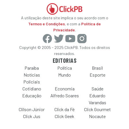
A utilização deste site implica o seu acordo com o
Termos e Condições
, e com a
Política de
Privacidade
.
Copyright © 2005 - 2025 ClickPB. Todos os direitos
reservados.
EDITORIAS
Paraíba
Política
Brasil
Notícias
Mundo
Esporte
Policiais
Cotidiano
Economia
Saúde
Educação
Alfredo Soares
Eduardo
Varandas
Clilson Júnior
Click da Fé
Click Gourmet
Click Jus
Click Geek
Nocaute