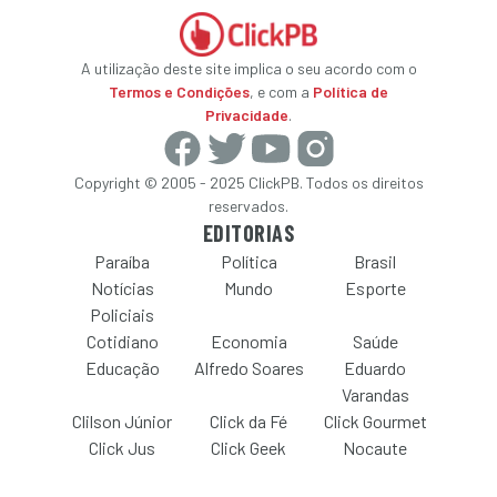
A utilização deste site implica o seu acordo com o
Termos e Condições
, e com a
Política de
Privacidade
.
Copyright © 2005 - 2025 ClickPB. Todos os direitos
reservados.
EDITORIAS
Paraíba
Política
Brasil
Notícias
Mundo
Esporte
Policiais
Cotidiano
Economia
Saúde
Educação
Alfredo Soares
Eduardo
Varandas
Clilson Júnior
Click da Fé
Click Gourmet
Click Jus
Click Geek
Nocaute