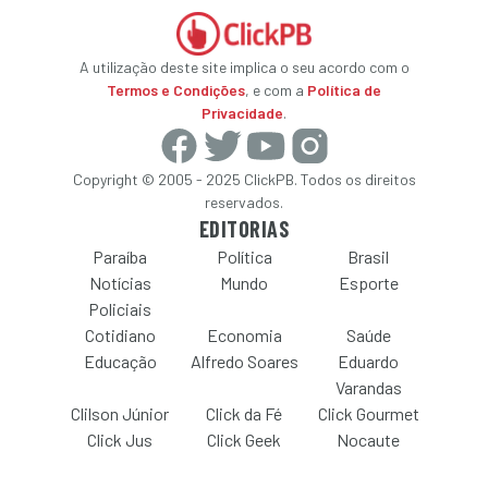
A utilização deste site implica o seu acordo com o
Termos e Condições
, e com a
Política de
Privacidade
.
Copyright © 2005 - 2025 ClickPB. Todos os direitos
reservados.
EDITORIAS
Paraíba
Política
Brasil
Notícias
Mundo
Esporte
Policiais
Cotidiano
Economia
Saúde
Educação
Alfredo Soares
Eduardo
Varandas
Clilson Júnior
Click da Fé
Click Gourmet
Click Jus
Click Geek
Nocaute