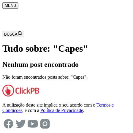
MENU
BUSCA
Tudo sobre: "
Capes
"
Nenhum post encontrado
Não foram encontrados posts sobre: "
Capes
".
A utilização deste site implica o seu acordo com o
Termos e
Condições
, e com a
Política de Privacidade
.